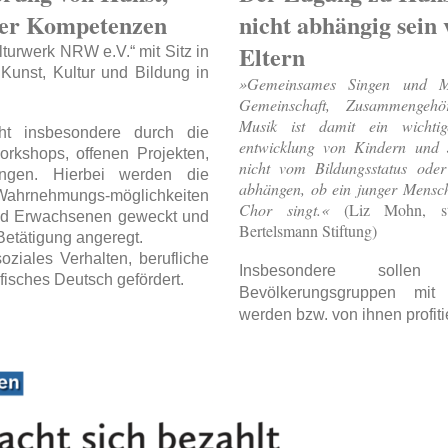
her Kompetenzen
nicht abhängig sei
Eltern
turwerk NRW e.V.“ mit Sitz in
unst, Kultur und Bildung in
»Gemeinsames Singen und Mu
Gemeinschaft, Zusam­men­gehö
Musik ist damit ein wichtige
cht insbesondere durch die
entwicklung von Kindern und J
rkshops, offenen Projekten,
nicht vom Bildungs­status od
ungen.
Hierbei werden die
abhängen, ob ein junger Mensch
 Wahrnehmungs-möglichkeiten
Chor singt.«
(Liz Mohn, st
und Erwachsenen geweckt und
Bertelsmann Stiftung)
 Betätigung angeregt.
iales Verhalten, berufliche
Insbesondere sollen s
isches Deutsch gefördert.
Bevölkerungsgruppen mit
werden bzw. von ihnen profiti