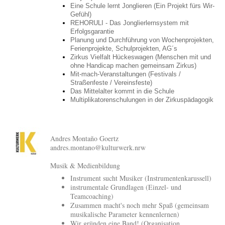
Eine Schule lernt Jonglieren (Ein Projekt fürs Wir-
Gefühl)
REHORULI - Das Jonglierlernsystem mit
Erfolgsgarantie
Planung und Durchführung von Wochenprojekten,
Ferienprojekte, Schulprojekten, AG´s
Zirkus Vielfalt Hückeswagen (Menschen mit und
ohne Handicap machen gemeinsam Zirkus)
Mit-mach-Veranstaltungen (Festivals /
Straßenfeste / Vereinsfeste)
Das Mittelalter kommt in die Schule
Multiplikatorenschulungen in der Zirkuspädagogik
Andres Montaño Goertz
andres.montano@kulturwerk.nrw
Musik & Medienbildung
Instrument sucht Musiker (Instrumentenkarussell)
instrumentale Grundlagen (Einzel- und
Teamcoaching)
Zusammen macht's noch mehr Spaß (gemeinsam
musikalische Parameter kennenlernen)
Wir gründen eine Band! (Organisation,