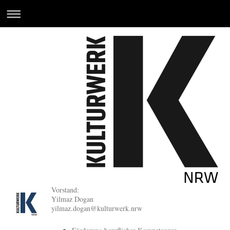
Vorstand:
Yilmaz Dogan
yilmaz.dogan@kulturwerk.nrw