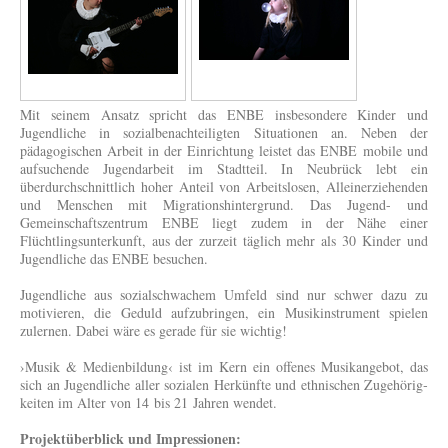
Mit seinem Ansatz spricht das ENBE insbesondere Kinder und
Jugendliche in sozialbenach­teiligten Situationen an. Neben der
pädagogischen Arbeit in der Einrichtung leistet das ENBE mobile und
aufsuchende Jugendarbeit im Stadtteil. In Neubrück lebt ein
überdurchschnittlich hoher Anteil von Arbeits­losen, Alleinerziehenden
und Menschen mit Migrationshintergrund. Das Jugend- und
Gemeinschaftszentrum ENBE liegt zudem in der Nähe einer
Flüchtlings­unterkunft, aus der zurzeit täglich mehr als 30 Kinder und
Jugendliche das ENBE besuchen.
Jugendliche aus sozialschwachem Umfeld sind nur schwer dazu zu
motivieren, die Geduld aufzubringen, ein Musikinstrument spielen
zulernen. Dabei wäre es gera­de für sie wichtig!
›Musik & Medienbildung‹ ist im Kern ein offenes Musikangebot, das
sich an Jugendliche aller sozialen Herkünfte und ethnischen Zugehörig­
keiten im Alter von 14 bis 21 Jahren wen­det.
Projektüberblick und Impressionen: